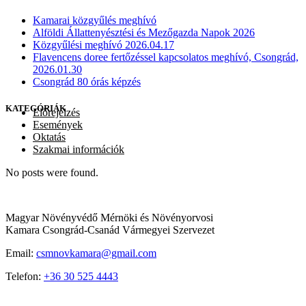
Kamarai közgyűlés meghívó
Alföldi Állattenyésztési és Mezőgazda Napok 2026
Közgyűlési meghívó 2026.04.17
Flavencens doree fertőzéssel kapcsolatos meghívó, Csongrád,
2026.01.30
Csongrád 80 órás képzés
KATEGÓRIÁK
Előrejelzés
Események
Oktatás
Szakmai információk
No posts were found.
Magyar Növényvédő Mérnöki és Növényorvosi
Kamara Csongrád-Csanád Vármegyei Szervezet
Email:
csmnovkamara@gmail.com
Telefon:
+36 30 525 4443