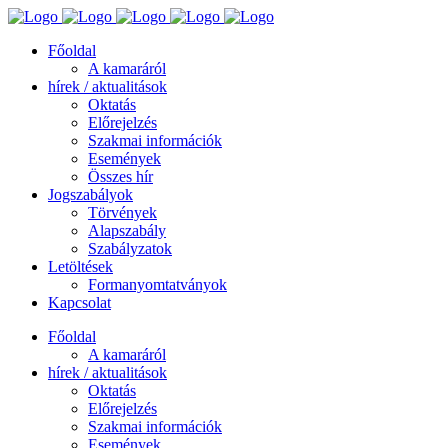
Főoldal
A kamaráról
hírek / aktualitások
Oktatás
Előrejelzés
Szakmai információk
Események
Összes hír
Jogszabályok
Törvények
Alapszabály
Szabályzatok
Letöltések
Formanyomtatványok
Kapcsolat
Főoldal
A kamaráról
hírek / aktualitások
Oktatás
Előrejelzés
Szakmai információk
Események