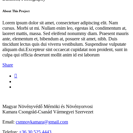
About This Project
Lorem ipsum dolor sit amet, consectetuer adipiscing elit. Nam
cursus. Morbi ut mi. Nullam enim leo, egestas id, condimentum at,
laoreet mattis, massa. Sed eleifend nonummy diam. Praesent mauris
ante, elementum et, bibendum at, posuere sit amet, nibh. Duis
tincidunt lectus quis dui viverra vestibulum. Suspendisse vulputate
aliquam dui.Excepteur sint occaecat cupidatat non proident, sunt in
culpa qui officia deserunt mollit anim id est laborum
Share
Magyar Növényvédő Mérnöki és Növényorvosi
Kamara Csongrád-Csanád Vármegyei Szervezet
Email:
csmnovkamara@gmail.com
Telefon:
+36 30 525 4443