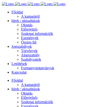
Főoldal
A kamaráról
hírek / aktualitások
Oktatás
Előrejelzés
Szakmai információk
Események
Összes hír
Jogszabályok
Törvények
Alapszabály
Szabályzatok
Letöltések
Formanyomtatványok
Kapcsolat
Főoldal
A kamaráról
hírek / aktualitások
Oktatás
Előrejelzés
Szakmai információk
Események