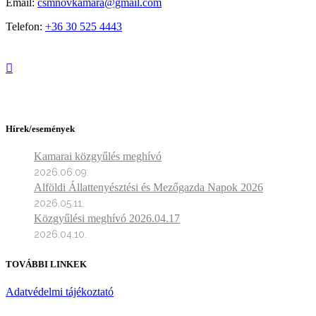
Email:
csmnovkamara@gmail.com
Telefon:
+36 30 525 4443
Hírek/események
Kamarai közgyűlés meghívó
2026.06.09.
Alföldi Állattenyésztési és Mezőgazda Napok 2026
2026.05.11.
Közgyűlési meghívó 2026.04.17
2026.04.10.
TOVÁBBI LINKEK
Adatvédelmi tájékoztató