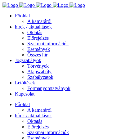
Főoldal
A kamaráról
hírek / aktualitások
Oktatás
Előrejelzés
Szakmai információk
Események
Összes hír
Jogszabályok
Törvények
Alapszabály
Szabályzatok
Letöltések
Formanyomtatványok
Kapcsolat
Főoldal
A kamaráról
hírek / aktualitások
Oktatás
Előrejelzés
Szakmai információk
Események