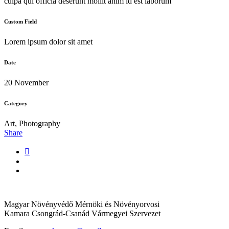
culpa qui officia deserunt mollit anim id est laborum
Custom Field
Lorem ipsum dolor sit amet
Date
20 November
Category
Art, Photography
Share
Magyar Növényvédő Mérnöki és Növényorvosi
Kamara Csongrád-Csanád Vármegyei Szervezet