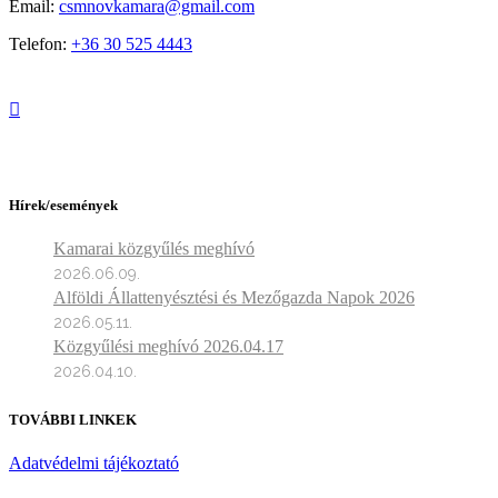
Email:
csmnovkamara@gmail.com
Telefon:
+36 30 525 4443
Hírek/események
Kamarai közgyűlés meghívó
2026.06.09.
Alföldi Állattenyésztési és Mezőgazda Napok 2026
2026.05.11.
Közgyűlési meghívó 2026.04.17
2026.04.10.
TOVÁBBI LINKEK
Adatvédelmi tájékoztató