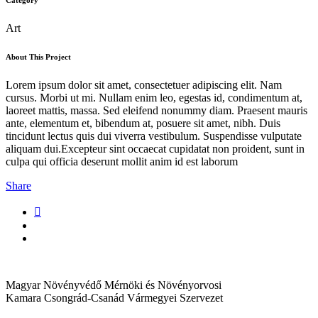
Category
Art
About This Project
Lorem ipsum dolor sit amet, consectetuer adipiscing elit. Nam
cursus. Morbi ut mi. Nullam enim leo, egestas id, condimentum at,
laoreet mattis, massa. Sed eleifend nonummy diam. Praesent mauris
ante, elementum et, bibendum at, posuere sit amet, nibh. Duis
tincidunt lectus quis dui viverra vestibulum. Suspendisse vulputate
aliquam dui.Excepteur sint occaecat cupidatat non proident, sunt in
culpa qui officia deserunt mollit anim id est laborum
Share
Magyar Növényvédő Mérnöki és Növényorvosi
Kamara Csongrád-Csanád Vármegyei Szervezet