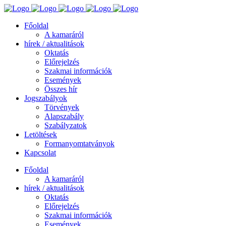
Főoldal
A kamaráról
hírek / aktualitások
Oktatás
Előrejelzés
Szakmai információk
Események
Összes hír
Jogszabályok
Törvények
Alapszabály
Szabályzatok
Letöltések
Formanyomtatványok
Kapcsolat
Főoldal
A kamaráról
hírek / aktualitások
Oktatás
Előrejelzés
Szakmai információk
Események