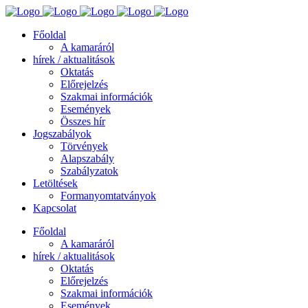
Főoldal
A kamaráról
hírek / aktualitások
Oktatás
Előrejelzés
Szakmai információk
Események
Összes hír
Jogszabályok
Törvények
Alapszabály
Szabályzatok
Letöltések
Formanyomtatványok
Kapcsolat
Főoldal
A kamaráról
hírek / aktualitások
Oktatás
Előrejelzés
Szakmai információk
Események