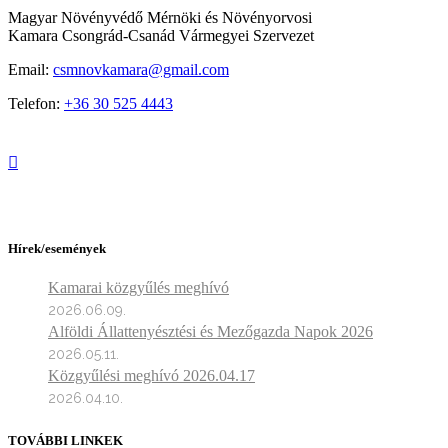
Magyar Növényvédő Mérnöki és Növényorvosi
Kamara Csongrád-Csanád Vármegyei Szervezet
Email:
csmnovkamara@gmail.com
Telefon:
+36 30 525 4443
Hírek/események
Kamarai közgyűlés meghívó
2026.06.09.
Alföldi Állattenyésztési és Mezőgazda Napok 2026
2026.05.11.
Közgyűlési meghívó 2026.04.17
2026.04.10.
TOVÁBBI LINKEK