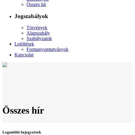
Összes hír
Jogszabályok
Törvények
Alapszabály
Szabályzatok
Letöltések
Formanyomtatványok
Kapcsolat
Összes hír
Home
>
Összes hír
Legutóbbi bejegyzések