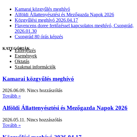
Kamarai közgyűlés meghívó
Alföldi Állattenyésztési és Mezőgazda Napok 2026
Közgyűlési meghívó 2026.04.17
Flavencens doree fertőzéssel kapcsolatos meghívó, Csongrád,
2026.01.30
Csongrád 80 órás képzés
KATEGÓRIÁK
Előrejelzés
Események
Oktatás
Szakmai információk
Kamarai közgyűlés meghívó
2026.06.09.
Nincs hozzászólás
Tovább »
Alföldi Állattenyésztési és Mezőgazda Napok 2026
2026.05.11.
Nincs hozzászólás
Tovább »