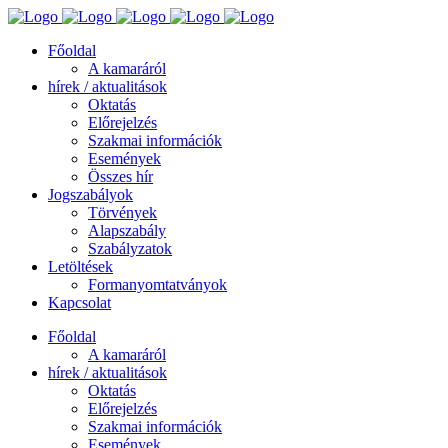
Főoldal
A kamaráról
hírek / aktualitások
Oktatás
Előrejelzés
Szakmai információk
Események
Összes hír
Jogszabályok
Törvények
Alapszabály
Szabályzatok
Letöltések
Formanyomtatványok
Kapcsolat
Főoldal
A kamaráról
hírek / aktualitások
Oktatás
Előrejelzés
Szakmai információk
Események