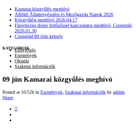
Kamarai közgyűlés meghívó
Alföldi Állattenyésztési és Mezőgazda Napok 2026
Közgyűlési meghívó 2026.04.17
Flavencens doree fertőzéssel kapcsolatos meghívó, Csongrád,
2026.01.30
Csongrád 80 órás képzés
KATEGÓRIÁK
Előrejelzés
Események
Oktatás
Szakmai információk
09 jún
Kamarai közgyűlés meghívó
Posted at 10:52h
in
Események
,
Szakmai információk
by
admin
Share