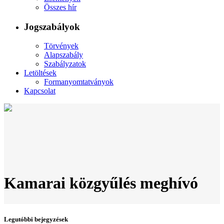
Összes hír
Jogszabályok
Törvények
Alapszabály
Szabályzatok
Letöltések
Formanyomtatványok
Kapcsolat
Kamarai közgyűlés meghívó
Legutóbbi bejegyzések