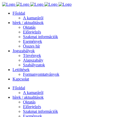
Főoldal
A kamaráról
hírek / aktualitások
Oktatás
Előrejelzés
Szakmai információk
Események
Összes hír
Jogszabályok
Törvények
Alapszabály
Szabályzatok
Letöltések
Formanyomtatványok
Kapcsolat
Főoldal
A kamaráról
hírek / aktualitások
Oktatás
Előrejelzés
Szakmai információk
Események