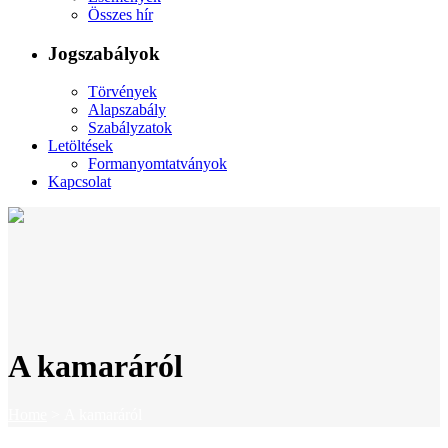
Összes hír
Jogszabályok
Törvények
Alapszabály
Szabályzatok
Letöltések
Formanyomtatványok
Kapcsolat
A kamaráról
Home
>
A kamaráról