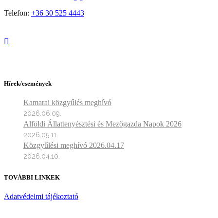
Telefon:
+36 30 525 4443
Hírek/események
Kamarai közgyűlés meghívó
2026.06.09.
Alföldi Állattenyésztési és Mezőgazda Napok 2026
2026.05.11.
Közgyűlési meghívó 2026.04.17
2026.04.10.
TOVÁBBI LINKEK
Adatvédelmi tájékoztató