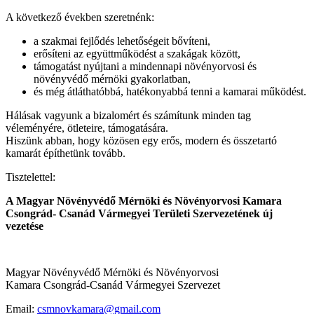
A következő években szeretnénk:
a szakmai fejlődés lehetőségeit bővíteni,
erősíteni az együttműködést a szakágak között,
támogatást nyújtani a mindennapi növényorvosi és
növényvédő mérnöki gyakorlatban,
és még átláthatóbbá, hatékonyabbá tenni a kamarai működést.
Hálásak vagyunk a bizalomért és számítunk minden tag
véleményére, ötleteire, támogatására.
Hiszünk abban, hogy közösen egy erős, modern és összetartó
kamarát építhetünk tovább.
Tisztelettel:
A Magyar Növényvédő Mérnöki és Növényorvosi Kamara
Csongrád- Csanád Vármegyei Területi Szervezetének új
vezetése
Magyar Növényvédő Mérnöki és Növényorvosi
Kamara Csongrád-Csanád Vármegyei Szervezet
Email:
csmnovkamara@gmail.com