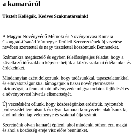
a kamaráról
Tisztelt Kollégák, Kedves Szakmatársaink!
A Magyar Növényvédő Mérnöki és Növényorvosi Kamara
Csongrád-Csanád Vármegye Területi Szervezetének új vezetése
nevében szeretettel és nagy tisztelettel köszöntünk Benneteket.
Számunkra megtisztelő és egyben felelősségteljes feladat, hogy a
következő időszakban képviselhetjük a közös szakmai értékeinket és
érdekeinket.
Mindannyian azért dolgozunk, hogy tudásunkkal, tapasztalatunkkal
és elhivatottságunkkal támogatjuk a hazai növénytermesztés
biztonságát, a fenntartható növényvédelmi gyakorlatok fejlődését és
a növényorvosi hivatás elismertségét.
Új vezetésként célunk, hogy közösségünket erősítsük, nyitottabb
párbeszédet teremtsünk és olyan kamarai környezetet alakítsunk ki,
ahol minden tag véleménye és szakmai útja számít.
Szeretnénk olyan kamarát építeni, ahol mindenki otthon érzi magát
és ahol a közösség ereje visz előre bennünket.