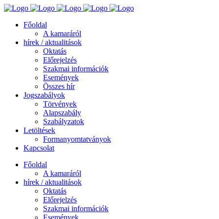
Főoldal
A kamaráról
hírek / aktualitások
Oktatás
Előrejelzés
Szakmai információk
Események
Összes hír
Jogszabályok
Törvények
Alapszabály
Szabályzatok
Letöltések
Formanyomtatványok
Kapcsolat
Főoldal
A kamaráról
hírek / aktualitások
Oktatás
Előrejelzés
Szakmai információk
Események